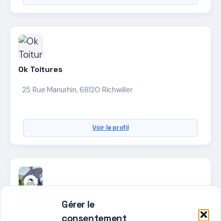
Ok Toitures
25 Rue Manurhin, 68120 Richwiller
Voir le profil
Oztung Couverture
Gérer le
consentement