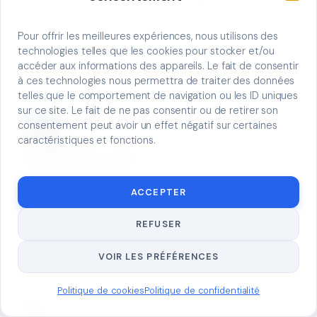
2 A Rue du 21 Novembre, 68720 Illfurth
Pour offrir les meilleures expériences, nous utilisons des
technologies telles que les cookies pour stocker et/ou
Voir le profil
accéder aux informations des appareils. Le fait de consentir
à ces technologies nous permettra de traiter des données
telles que le comportement de navigation ou les ID uniques
sur ce site. Le fait de ne pas consentir ou de retirer son
consentement peut avoir un effet négatif sur certaines
caractéristiques et fonctions.
Pc Rénovations 68
7 Rue Traversière 68700, 68700 Cernay
ACCEPTER
REFUSER
Voir le profil
VOIR LES PRÉFÉRENCES
Politique de cookies
Politique de confidentialité