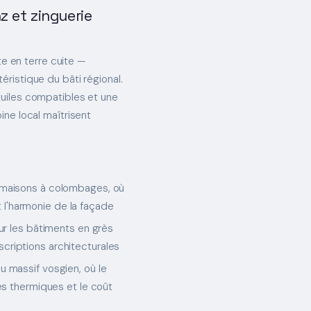
z et zinguerie
te en terre cuite —
ristique du bâti régional.
uiles compatibles et une
ne local maîtrisent
s maisons à colombages, où
l'harmonie de la façade
sur les bâtiments en grès
criptions architecturales
u massif vosgien, où le
tes thermiques et le coût