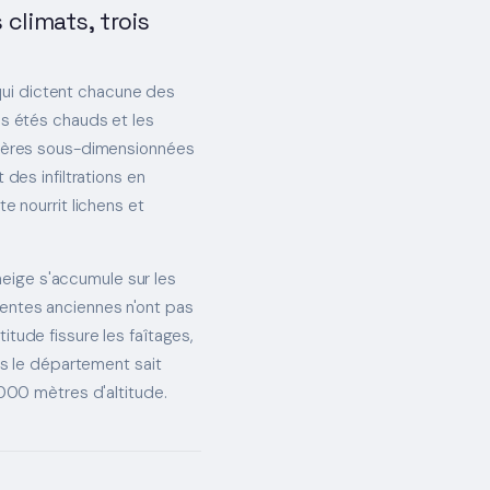
 climats, trois
qui dictent chacune des
les étés chauds et les
ttières sous-dimensionnées
es infiltrations en
te nourrit lichens et
eige s'accumule sur les
pentes anciennes n'ont pas
itude fissure les faîtages,
ans le département sait
1 000 mètres d'altitude.