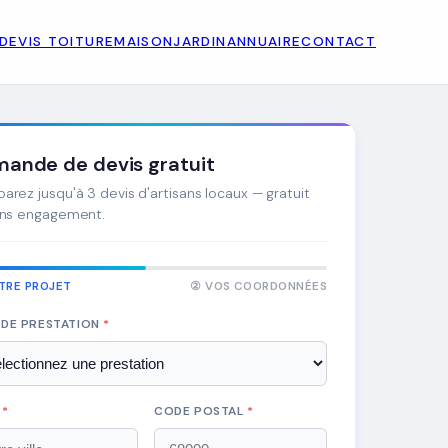
DEVIS TOITURE
MAISON
JARDIN
ANNUAIRE
CONTACT
ande de devis gratuit
rez jusqu'à 3 devis d'artisans locaux — gratuit
ans engagement.
TRE PROJET
② VOS COORDONNÉES
 DE PRESTATION
*
E
*
CODE POSTAL
*