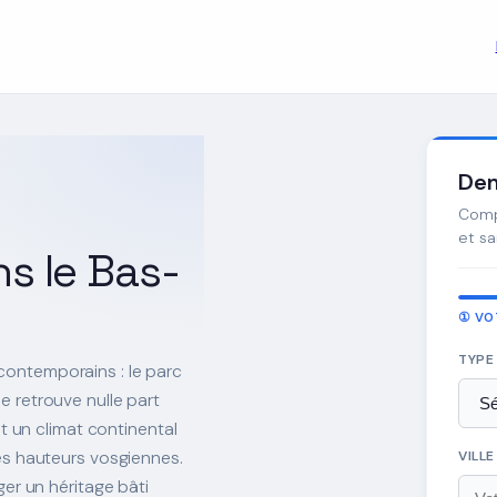
Dem
Compa
et s
s le Bas-
① VO
TYPE
contemporains : le parc
e retrouve nulle part
it un climat continental
les hauteurs vosgiennes.
VILL
ger un héritage bâti