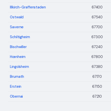
Illkirch-Graffenstaden
67400
Ostwald
67540
Saverne
67700
Schiltigheim
67300
Bischwiller
67240
Hœnheim
67800
Lingolsheim
67380
Brumath
67170
Erstein
67150
Obernai
67210