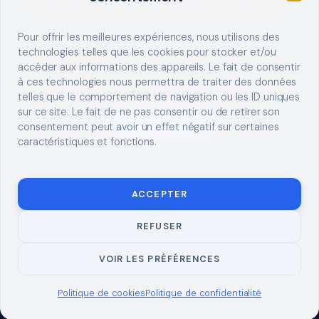
Décrivez votre besoin, trouvez le bon pro.
Pour offrir les meilleures expériences, nous utilisons des
technologies telles que les cookies pour stocker et/ou
accéder aux informations des appareils. Le fait de consentir
à ces technologies nous permettra de traiter des données
telles que le comportement de navigation ou les ID uniques
sur ce site. Le fait de ne pas consentir ou de retirer son
S'INSCRIRE
consentement peut avoir un effet négatif sur certaines
caractéristiques et fonctions.
ACCEPTER
REFUSER
© 2026 TUTO
MENTIONS LÉGALES
CONTACT
BRICOLAGE
CONFIDENTIALITÉ
COOKIES
À PROPOS
VOIR LES PRÉFÉRENCES
Politique de cookies
Politique de confidentialité