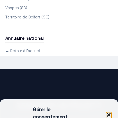
Vosges (88)
Territoire de Belfort (90)
Annuaire national
← Retour à l'accueil
DEMARRER UN PROJET ?
Gérer le
consentement