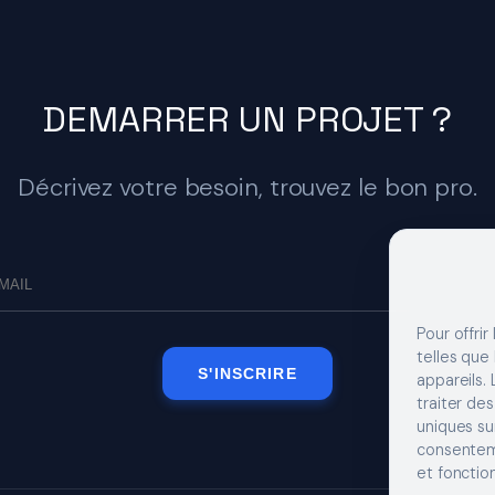
DEMARRER UN PROJET ?
Décrivez votre besoin, trouvez le bon pro.
Pour offrir
telles que
S'INSCRIRE
appareils.
traiter de
uniques sur
consenteme
et fonction