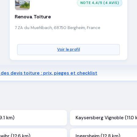
NOTE 4,4/5 (4 AVIS)
Renova Toiture
7 ZA du Muehlbach, 68750 Bergheim, France
Voir le profil
des devis toiture : prix, pieges et checklist
9.1 km)
Kaysersberg Vignoble (11.0 
ihr (12.6 km)
Ingersheim (12.8 km)