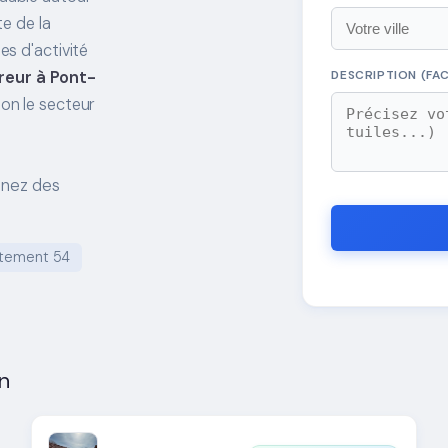
e de la
s d'activité
reur à Pont-
DESCRIPTION (FAC
lon le secteur
enez des
tement 54
n