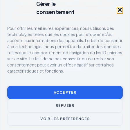
Gérer le
consentement
Décrivez votre besoin, trouvez le bon pro.
Pour offrir les meilleures expériences, nous utilisons des
technologies telles que les cookies pour stocker et/ou
accéder aux informations des appareils. Le fait de consentir
à ces technologies nous permettra de traiter des données
telles que le comportement de navigation ou les ID uniques
sur ce site. Le fait de ne pas consentir ou de retirer son
S'INSCRIRE
consentement peut avoir un effet négatif sur certaines
caractéristiques et fonctions.
ACCEPTER
REFUSER
© 2026 TUTO
MENTIONS LÉGALES
CONTACT
BRICOLAGE
CONFIDENTIALITÉ
COOKIES
À PROPOS
VOIR LES PRÉFÉRENCES