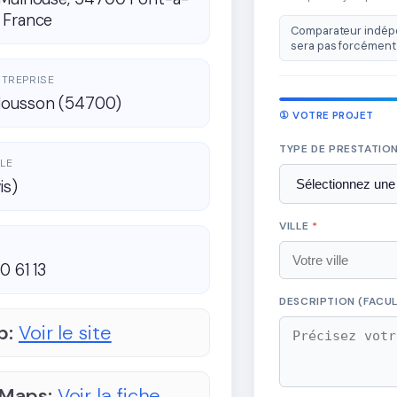
 France
Comparateur indépe
sera pas forcément 
ENTREPRISE
ousson (54700)
① VOTRE PROJET
TYPE DE PRESTATIO
LE
is)
VILLE
*
0 61 13
DESCRIPTION (FACUL
b:
Voir le site
 Maps:
Voir la fiche