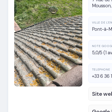
Mousson,
VILLE DE L'
Pont-à-M
NOTE GOOG
5,0/5 (1 av
TELEPHONE
+33 6 36 1
Site we
Google