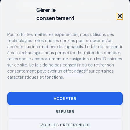
DEMARRER UN PROJET ?
Gérer le
consentement
Décrivez votre besoin, trouvez le bon pro.
Pour offrir les meilleures expériences, nous utilisons des
technologies telles que les cookies pour stocker et/ou
accéder aux informations des appareils. Le fait de consentir
à ces technologies nous permettra de traiter des données
telles que le comportement de navigation ou les ID uniques
sur ce site. Le fait de ne pas consentir ou de retirer son
S'INSCRIRE
consentement peut avoir un effet négatif sur certaines
caractéristiques et fonctions.
ACCEPTER
REFUSER
© 2026 TUTO
MENTIONS LÉGALES
CONTACT
BRICOLAGE
CONFIDENTIALITÉ
COOKIES
À PROPOS
VOIR LES PRÉFÉRENCES