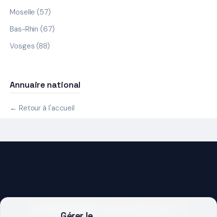
Moselle (57)
Bas-Rhin (67)
Vosges (88)
Annuaire national
← Retour à l'accueil
DEMARRER UN PROJET ?
Gérer le