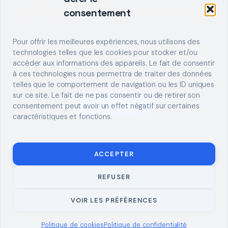
consentement
Décrivez votre besoin, trouvez le bon pro.
Pour offrir les meilleures expériences, nous utilisons des
technologies telles que les cookies pour stocker et/ou
accéder aux informations des appareils. Le fait de consentir
à ces technologies nous permettra de traiter des données
telles que le comportement de navigation ou les ID uniques
sur ce site. Le fait de ne pas consentir ou de retirer son
S'INSCRIRE
consentement peut avoir un effet négatif sur certaines
caractéristiques et fonctions.
ACCEPTER
REFUSER
© 2026 TUTO
MENTIONS LÉGALES
CONTACT
BRICOLAGE
CONFIDENTIALITÉ
COOKIES
À PROPOS
VOIR LES PRÉFÉRENCES
Politique de cookies
Politique de confidentialité