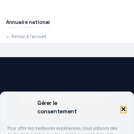
Annuaire national
← Retour à l'accueil
DEMARRER UN PROJET ?
Gérer le
consentement
Décrivez votre besoin, trouvez le bon pro.
Pour offrir les meilleures expériences, nous utilisons des