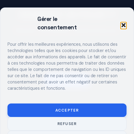
DEMARRER UN PROJET ?
Gérer le
consentement
Décrivez votre besoin, trouvez le bon pro.
Pour offrir les meilleures expériences, nous utilisons des
technologies telles que les cookies pour stocker et/ou
accéder aux informations des appareils. Le fait de consentir
à ces technologies nous permettra de traiter des données
telles que le comportement de navigation ou les ID uniques
sur ce site. Le fait de ne pas consentir ou de retirer son
S'INSCRIRE
consentement peut avoir un effet négatif sur certaines
caractéristiques et fonctions.
ACCEPTER
REFUSER
© 2026 TUTO
MENTIONS LÉGALES
CONTACT
BRICOLAGE
CONFIDENTIALITÉ
COOKIES
À PROPOS