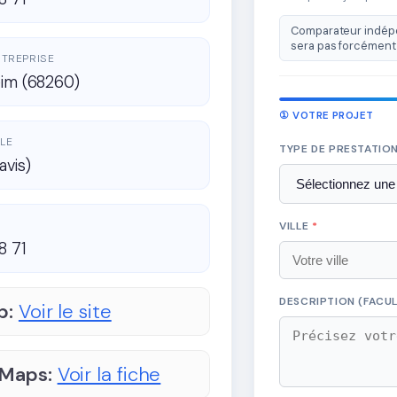
Comparateur indépe
sera pas forcément 
ENTREPRISE
eim (68260)
① VOTRE PROJET
LE
TYPE DE PRESTATIO
avis)
VILLE
*
8 71
DESCRIPTION (FACUL
b:
Voir le site
 Maps:
Voir la fiche