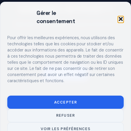
DEMARRER UN PROJET ?
Gérer le
consentement
Décrivez votre besoin, trouvez le bon pro.
Pour offrir les meilleures expériences, nous utilisons des
technologies telles que les cookies pour stocker et/ou
accéder aux informations des appareils. Le fait de consentir
à ces technologies nous permettra de traiter des données
telles que le comportement de navigation ou les ID uniques
sur ce site. Le fait de ne pas consentir ou de retirer son
S'INSCRIRE
consentement peut avoir un effet négatif sur certaines
caractéristiques et fonctions.
ACCEPTER
REFUSER
© 2026 TUTO
MENTIONS LÉGALES
CONTACT
BRICOLAGE
CONFIDENTIALITÉ
COOKIES
À PROPOS
VOIR LES PRÉFÉRENCES