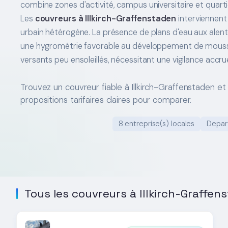
combine zones d'activité, campus universitaire et quartie
Les
couvreurs à Illkirch-Graffenstaden
interviennent 
urbain hétérogène. La présence de plans d'eau aux alen
une hygrométrie favorable au développement de mouss
versants peu ensoleillés, nécessitant une vigilance accru
Trouvez un couvreur fiable à Illkirch-Graffenstaden e
propositions tarifaires claires pour comparer.
8 entreprise(s) locales
Depar
Tous les couvreurs à Illkirch-Graffen