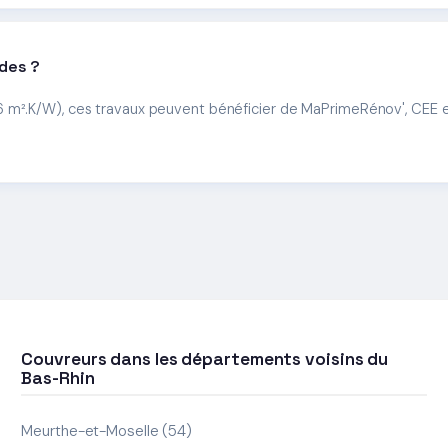
ides ?
 m².K/W), ces travaux peuvent bénéficier de MaPrimeRénov', CEE et
Couvreurs dans les départements voisins du
Bas-Rhin
Meurthe-et-Moselle (54)