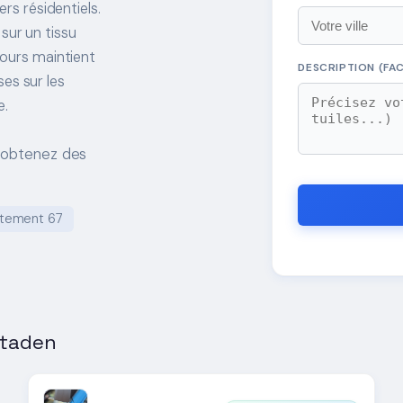
rs résidentiels.
sur un tissu
tours maintient
DESCRIPTION (FAC
es sur les
e.
t obtenez des
tement 67
staden