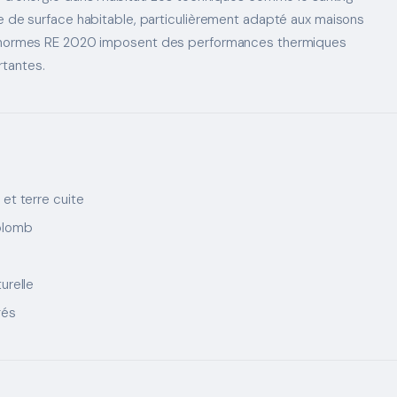
re de surface habitable, particulièrement adapté aux maisons
Les normes RE 2020 imposent des performances thermiques
rtantes.
et terre cuite
plomb
urelle
gés