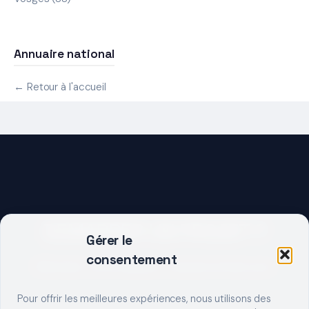
Annuaire national
← Retour à l'accueil
DEMARRER UN PROJET ?
Gérer le
consentement
Décrivez votre besoin, trouvez le bon pro.
Pour offrir les meilleures expériences, nous utilisons des