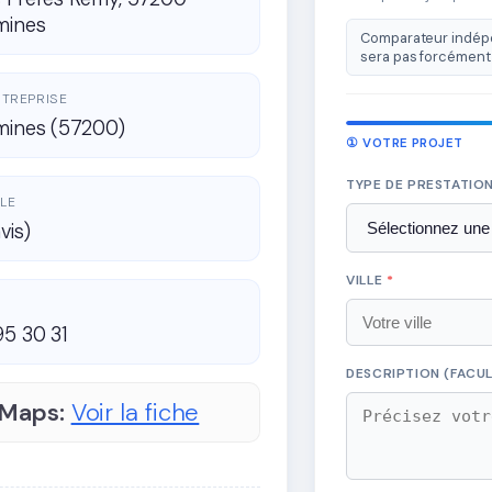
mines
Comparateur indépe
sera pas forcément 
ENTREPRISE
mines (57200)
① VOTRE PROJET
TYPE DE PRESTATIO
LE
vis)
VILLE
*
95 30 31
DESCRIPTION (FACUL
 Maps:
Voir la fiche