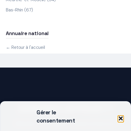
Bas-Rhin (67)
Annuaire national
← Retour à l'accueil
DEMARRER UN PROJET ?
Gérer le
consentement
Décrivez votre besoin, trouvez le bon pro.