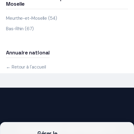
Moselle
Meurthe-et-Moselle (54)
Bas-Rhin (67)
Annuaire national
← Retour à l'accueil
DEMARRER UN PROJET ?
Gérer le