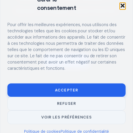
consentement
Décrivez votre besoin, trouvez le bon pro.
Pour offrir les meilleures expériences, nous utilisons des
technologies telles que les cookies pour stocker et/ou
accéder aux informations des appareils. Le fait de consentir
à ces technologies nous permettra de traiter des données
telles que le comportement de navigation ou les ID uniques
sur ce site. Le fait de ne pas consentir ou de retirer son
S'INSCRIRE
consentement peut avoir un effet négatif sur certaines
caractéristiques et fonctions.
ACCEPTER
REFUSER
© 2026 TUTO
MENTIONS LÉGALES
CONTACT
BRICOLAGE
CONFIDENTIALITÉ
COOKIES
À PROPOS
VOIR LES PRÉFÉRENCES
Politique de cookies
Politique de confidentialité