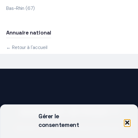
Bas-Rhin (67)
Annuaire national
← Retour à l'accueil
DEMARRER UN PROJET ?
Gérer le
consentement
Décrivez votre besoin, trouvez le bon pro.