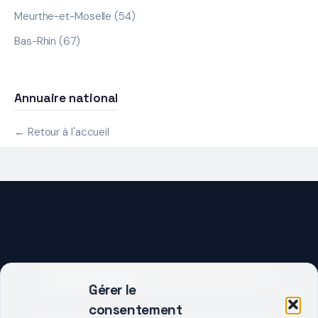
Meurthe-et-Moselle (54)
Bas-Rhin (67)
Annuaire national
← Retour à l'accueil
DEMARRER UN PROJET ?
Gérer le
consentement
Décrivez votre besoin, trouvez le bon pro.