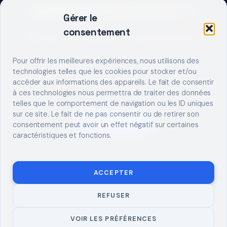
DEMARRER UN PROJET ?
Gérer le
consentement
Décrivez votre besoin, trouvez le bon pro.
Pour offrir les meilleures expériences, nous utilisons des
technologies telles que les cookies pour stocker et/ou
accéder aux informations des appareils. Le fait de consentir
à ces technologies nous permettra de traiter des données
telles que le comportement de navigation ou les ID uniques
sur ce site. Le fait de ne pas consentir ou de retirer son
S'INSCRIRE
consentement peut avoir un effet négatif sur certaines
caractéristiques et fonctions.
ACCEPTER
REFUSER
© 2026 TUTO
MENTIONS LÉGALES
CONTACT
BRICOLAGE
CONFIDENTIALITÉ
COOKIES
À PROPOS
VOIR LES PRÉFÉRENCES