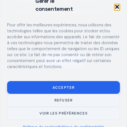
Gérer le
consentement
Décrivez votre besoin, trouvez le bon pro.
Pour offrir les meilleures expériences, nous utilisons des
technologies telles que les cookies pour stocker et/ou
accéder aux informations des appareils. Le fait de consentir
à ces technologies nous permettra de traiter des données
telles que le comportement de navigation ou les ID uniques
sur ce site. Le fait de ne pas consentir ou de retirer son
S'INSCRIRE
consentement peut avoir un effet négatif sur certaines
caractéristiques et fonctions.
ACCEPTER
REFUSER
© 2026 TUTO
MENTIONS LÉGALES
CONTACT
BRICOLAGE
CONFIDENTIALITÉ
COOKIES
À PROPOS
VOIR LES PRÉFÉRENCES
Politique de cookies
Politique de confidentialité