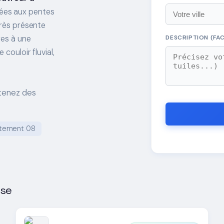
tées aux pentes
très présente
res à une
DESCRIPTION (FAC
couloir fluvial,
tenez des
tement 08
use