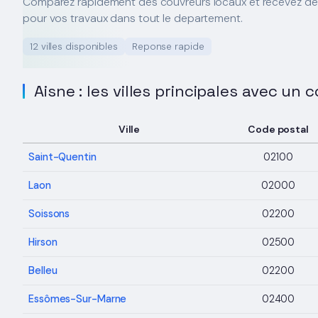
Comparez rapidement des couvreurs locaux et recevez d
pour vos travaux dans tout le departement.
12 villes disponibles
Reponse rapide
Aisne : les villes principales avec un 
Ville
Code postal
Saint-Quentin
02100
Laon
02000
Soissons
02200
Hirson
02500
Belleu
02200
Essômes-Sur-Marne
02400