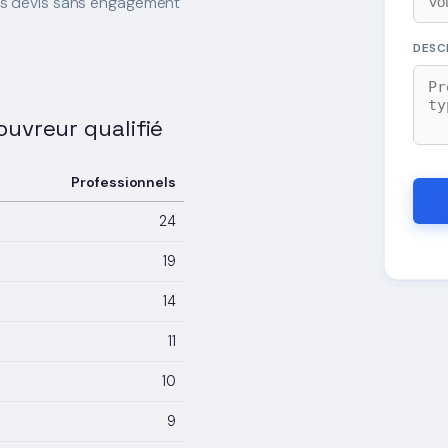
es devis sans engagement
DESC
couvreur qualifié
Professionnels
24
19
14
11
10
9