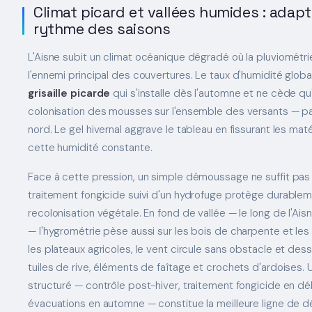
Climat picard et vallées humides : adapte
rythme des saisons
L'Aisne subit un climat océanique dégradé où la pluviométri
l'ennemi principal des couvertures. Le taux d'humidité globa
grisaille picarde
qui s'installe dès l'automne et ne cède qu'
colonisation des mousses sur l'ensemble des versants — p
nord. Le gel hivernal aggrave le tableau en fissurant les maté
cette humidité constante.
Face à cette pression, un simple démoussage ne suffit pas to
traitement fongicide suivi d'un hydrofuge protège durablem
recolonisation végétale. En fond de vallée — le long de l'Aisn
— l'hygrométrie pèse aussi sur les bois de charpente et les
les plateaux agricoles, le vent circule sans obstacle et de
tuiles de rive, éléments de faîtage et crochets d'ardoises. U
structuré — contrôle post-hiver, traitement fongicide en d
évacuations en automne — constitue la meilleure ligne de d