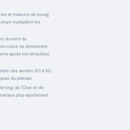
rmes et maisons de bourg
iture multiplient les
ns du nord du
 en cuivre se desserrent
uente après les tempêtes
entiels des années 60 à 90,
iques du plateau
le long de l'Oise et de
es métaux plus rapidement