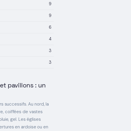
9
9
6
4
3
3
t pavillons : un
rs successifs. Au nord, la
e, coiffées de vastes
luie, gel. Les églises
ertures en ardoise ou en