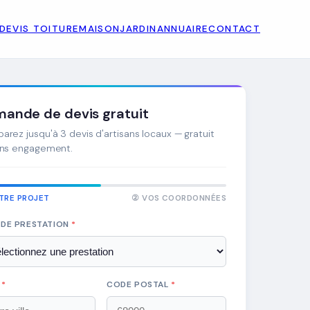
DEVIS TOITURE
MAISON
JARDIN
ANNUAIRE
CONTACT
ande de devis gratuit
rez jusqu'à 3 devis d'artisans locaux — gratuit
ans engagement.
TRE PROJET
② VOS COORDONNÉES
 DE PRESTATION
*
E
*
CODE POSTAL
*