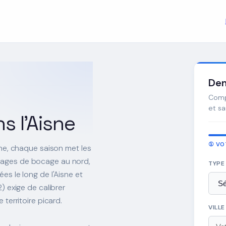
Dem
Compa
et s
s l'Aisne
① VO
sne, chaque saison met les
sages de bocage au nord,
TYPE
es le long de l'Aisne et
) exige de calibrer
 territoire picard.
VILL