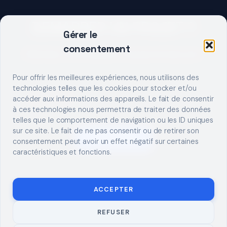
DEMARRER UN PROJET ?
Gérer le
consentement
Décrivez votre besoin, trouvez le bon pro.
Pour offrir les meilleures expériences, nous utilisons des
technologies telles que les cookies pour stocker et/ou
accéder aux informations des appareils. Le fait de consentir
à ces technologies nous permettra de traiter des données
telles que le comportement de navigation ou les ID uniques
sur ce site. Le fait de ne pas consentir ou de retirer son
S'INSCRIRE
consentement peut avoir un effet négatif sur certaines
caractéristiques et fonctions.
ACCEPTER
REFUSER
© 2026 TUTO
MENTIONS LÉGALES
CONTACT
BRICOLAGE
CONFIDENTIALITÉ
COOKIES
À PROPOS