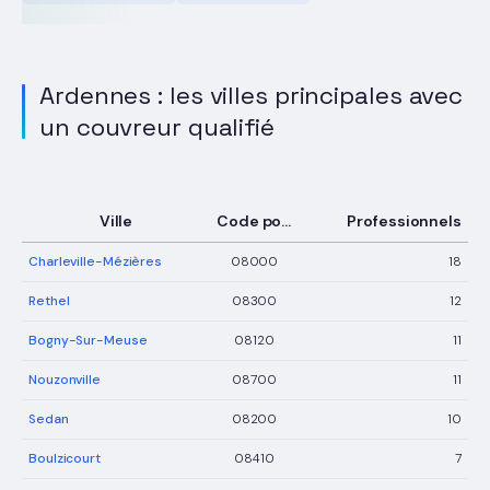
Ardennes : les villes principales avec
un couvreur qualifié
Ville
Code postal
Professionnels
Charleville-Mézières
08000
18
Rethel
08300
12
Bogny-Sur-Meuse
08120
11
Nouzonville
08700
11
Sedan
08200
10
Boulzicourt
08410
7