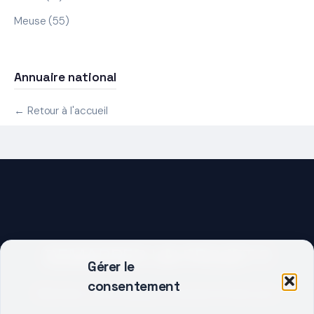
Meuse (55)
Annuaire national
← Retour à l'accueil
DEMARRER UN PROJET ?
Gérer le
consentement
Décrivez votre besoin, trouvez le bon pro.