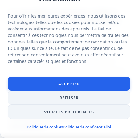
La gouttière nantaise coûte-t-
Pour offrir les meilleures expériences, nous utilisons des
elle plus cher qu’une gouttière
technologies telles que les cookies pour stocker et/ou
pendante ?
accéder aux informations des appareils. Le fait de
consentir à ces technologies nous permettra de traiter des
données telles que le comportement de navigation ou les
Souvent, oui, surtout en pose complète. La
ID uniques sur ce site. Le fait de ne pas consentir ou de
nantaise demande plus de précision, des
retirer son consentement peut avoir un effet négatif sur
accessoires adaptés et parfois un travail de
certaines caractéristiques et fonctions.
zinguerie plus technique. Mais l’écart dépend du
matériau, de l’accès au toit et de la complexité
ACCEPTER
du chantier.
REFUSER
Peut-on poser une gouttière
VOIR LES PRÉFÉRENCES
nantaise sur une maison
ancienne ?
Politique de cookies
Politique de confidentialité