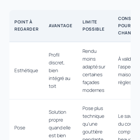
CONSÉQ
POINT À
LIMITE
AVANTAGE
POUR LE
REGARDER
POSSIBLE
CHANTIE
Rendu
Profil
moins
À valider 
discret,
adapté sur
l’aspect de
Esthétique
bien
certaines
maison et 
intégré au
façades
règles loc
toit
modernes
Pose plus
Solution
technique
Le savoir-f
propre
qu’une
du couvre
Pose
quand elle
gouttière
compte
est bien
pendante
beaucoup