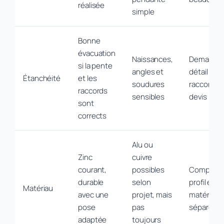
réalisée
simple
Bonne
évacuation
Naissances,
Demander
si la pente
angles et
détail des
Étanchéité
et les
soudures
raccords 
raccords
sensibles
devis
sont
corrects
Alu ou
Zinc
cuivre
courant,
possibles
Comparer 
durable
selon
profil et le
Matériau
avec une
projet, mais
matériau
pose
pas
séparéme
adaptée
toujours