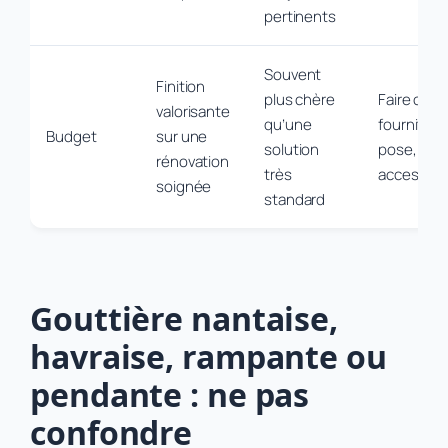
pertinents
Souvent
Finition
plus chère
Faire chiff
valorisante
qu’une
fourniture
Budget
sur une
solution
pose, acc
rénovation
très
accessoir
soignée
standard
Gouttière nantaise,
havraise, rampante ou
pendante : ne pas
confondre