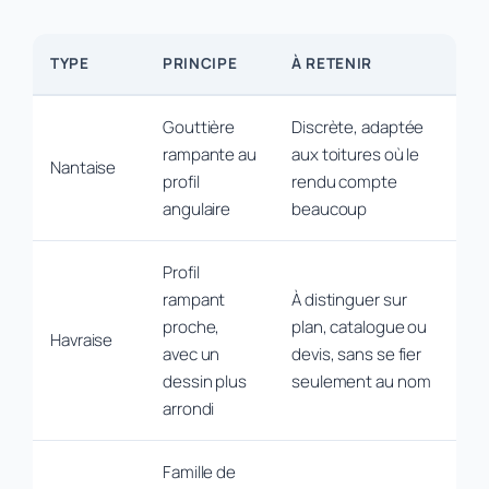
TYPE
PRINCIPE
À RETENIR
Gouttière
Discrète, adaptée
rampante au
aux toitures où le
Nantaise
profil
rendu compte
angulaire
beaucoup
Profil
rampant
À distinguer sur
proche,
plan, catalogue ou
Havraise
avec un
devis, sans se fier
dessin plus
seulement au nom
arrondi
Famille de