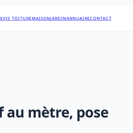
EVIS TOITURE
MAISON
JARDIN
ANNUAIRE
CONTACT
f au mètre, pose