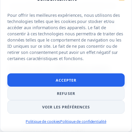
Le prix dépend du matériau, du développé, des
accessoires et de la complexité de pose.
Pour offrir les meilleures expériences, nous utilisons des
technologies telles que les cookies pour stocker et/ou
Comparez toujours la fourniture seule et le prix
accéder aux informations des appareils. Le fait de
posé, car les crochets, naissances, descentes,
consentir à ces technologies nous permettra de traiter des
coudes, accès au toit et dépose éventuelle
données telles que le comportement de navigation ou les
ID uniques sur ce site. Le fait de ne pas consentir ou de
peuvent changer fortement le devis.
retirer son consentement peut avoir un effet négatif sur
certaines caractéristiques et fonctions.
Quelle est la différence entre
une gouttière havraise et une
ACCEPTER
nantaise ?
REFUSER
Tout se joue sur l’angle du relevé et la pente du
toit.
VOIR LES PRÉFÉRENCES
Politique de cookies
Politique de confidentialité
La gouttière nantaise possède un pli
presque vertical (70° à 90°).