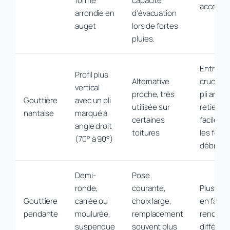
forme
capacité
accesso
arrondie en
d’évacuation
auget
lors de fortes
pluies.
Entretie
Profil plus
Alternative
crucial :
vertical
proche, très
pli angu
Gouttière
avec un pli
utilisée sur
retient
nantaise
marqué à
certaines
facileme
angle droit
toitures
les feuil
(70° à 90°)
débris.
Demi-
Pose
ronde,
courante,
Plus visi
Gouttière
carrée ou
choix large,
en façad
pendante
moulurée,
remplacement
rendu
suspendue
souvent plus
différen