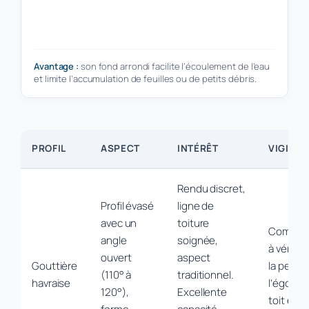
Avantage :
son fond arrondi facilite l’écoulement de l’eau
et limite l’accumulation de feuilles ou de petits débris.
PROFIL
ASPECT
INTÉRÊT
VIGILA
Rendu discret,
Profil évasé
ligne de
avec un
toiture
Compatib
angle
soignée,
à vérifie
ouvert
aspect
Gouttière
la pente
(110° à
traditionnel.
havraise
l’égout 
120°),
Excellente
toit et le