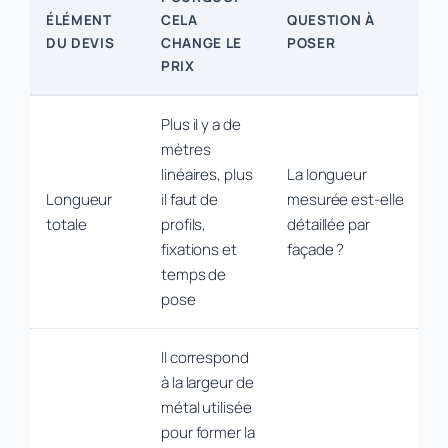
ÉLÉMENT
CELA
QUESTION À
DU DEVIS
CHANGE LE
POSER
PRIX
Plus il y a de
mètres
linéaires, plus
La longueur
Longueur
il faut de
mesurée est-elle
totale
profils,
détaillée par
fixations et
façade ?
temps de
pose
Il correspond
à la largeur de
métal utilisée
pour former la