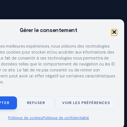
Gérer le consentement
 les meilleures expériences, nous utilisons des technologies
 les cookies pour stocker et/ou accéder aux informations des
 Le fait de consentir à ces technologies nous permettra de
s données telles que le comportement de navigation ou les ID
 ce site. Le fait de ne pas consentir ou de retirer son
nt peut avoir un effet négatif sur certaines caractéristiques
s.
LES
CONTACT
CONFIDENTIALITÉ
COOKIES
À PROPOS
PTER
REFUSER
VOIR LES PRÉFÉRENCES
Politique de cookies
Politique de confidentialité