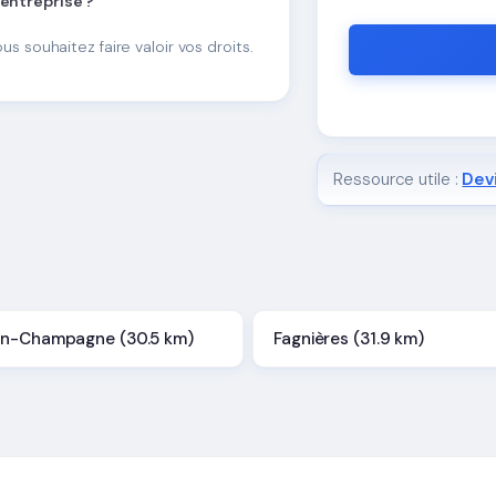
 entreprise ?
ous souhaitez faire valoir vos droits.
Ressource utile :
Devi
n-Champagne (30.5 km)
Fagnières (31.9 km)