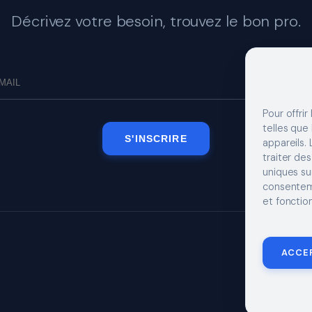
Décrivez votre besoin, trouvez le bon pro.
Pour offrir
telles que
S'INSCRIRE
appareils.
traiter de
uniques sur
consenteme
et fonction
MENTIONS LÉGA
ACCE