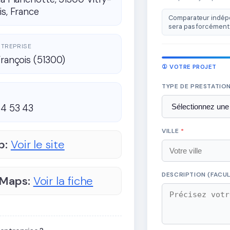
is, France
Comparateur indépe
sera pas forcément 
ENTREPRISE
François (51300)
① VOTRE PROJET
TYPE DE PRESTATIO
54 53 43
VILLE
*
b:
Voir le site
DESCRIPTION (FACUL
 Maps:
Voir la fiche