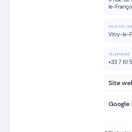
le-Franço
VILLE DE L'
Vitry-le-
TELEPHONE
+33 7 61 
Site we
Google