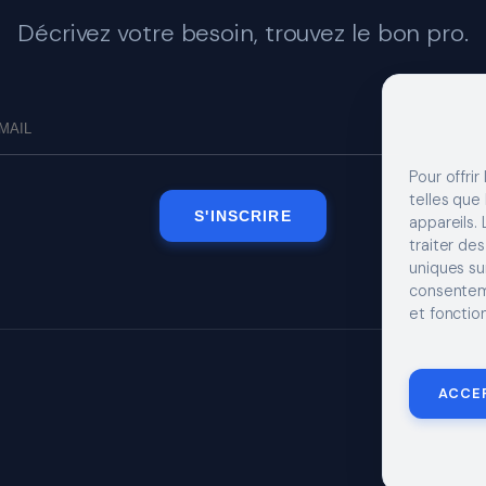
Décrivez votre besoin, trouvez le bon pro.
Pour offrir
telles que
S'INSCRIRE
appareils.
traiter de
uniques sur
consenteme
et fonction
MENTIONS LÉGA
ACCE