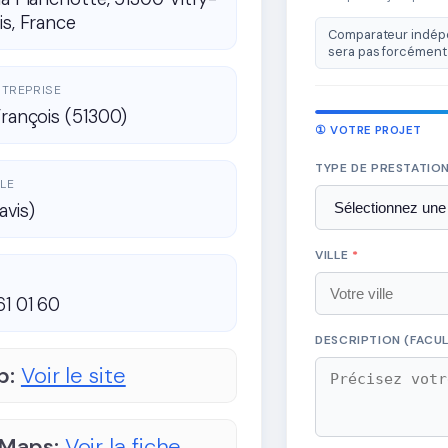
is, France
Comparateur indépe
sera pas forcément 
ENTREPRISE
François (51300)
① VOTRE PROJET
TYPE DE PRESTATIO
LE
avis)
VILLE
*
61 01 60
DESCRIPTION (FACUL
b:
Voir le site
 Maps:
Voir la fiche