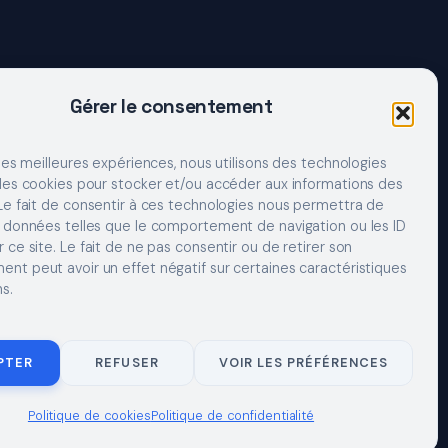
Gérer le consentement
 les meilleures expériences, nous utilisons des technologies
 les cookies pour stocker et/ou accéder aux informations des
 Le fait de consentir à ces technologies nous permettra de
s données telles que le comportement de navigation ou les ID
 ce site. Le fait de ne pas consentir ou de retirer son
nt peut avoir un effet négatif sur certaines caractéristiques
s.
LES
CONTACT
CONFIDENTIALITÉ
COOKIES
À PROPOS
PTER
REFUSER
VOIR LES PRÉFÉRENCES
Politique de cookies
Politique de confidentialité