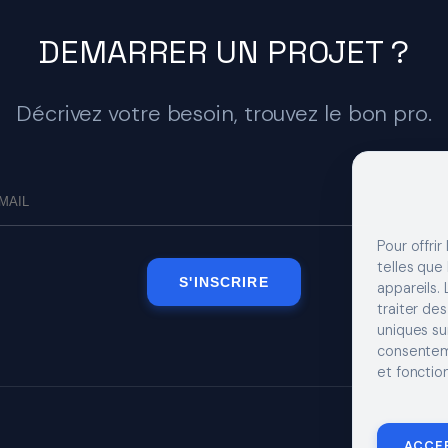
DEMARRER UN PROJET ?
Décrivez votre besoin, trouvez le bon pro.
Pour offrir
telles que
S'INSCRIRE
appareils.
traiter de
uniques sur
consenteme
et fonction
MENTIONS LÉGA
ACCE