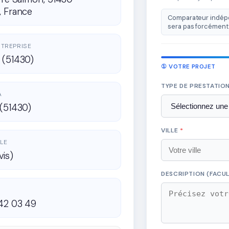
, France
Comparateur indépe
sera pas forcément 
ENTREPRISE
 (51430)
① VOTRE PROJET
TYPE DE PRESTATIO
A
(51430)
VILLE
*
LE
vis)
DESCRIPTION (FACUL
42 03 49