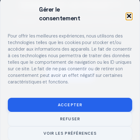
DEMARRER UN PROJET ?
Gérer le
consentement
Décrivez votre besoin, trouvez le bon pro.
Pour offrir les meilleures expériences, nous utilisons des
technologies telles que les cookies pour stocker et/ou
accéder aux informations des appareils. Le fait de consentir
à ces technologies nous permettra de traiter des données
telles que le comportement de navigation ou les ID uniques
sur ce site. Le fait de ne pas consentir ou de retirer son
S'INSCRIRE
consentement peut avoir un effet négatif sur certaines
caractéristiques et fonctions.
ACCEPTER
REFUSER
© 2026 TUTO
MENTIONS LÉGALES
CONTACT
BRICOLAGE
CONFIDENTIALITÉ
COOKIES
À PROPOS
VOIR LES PRÉFÉRENCES