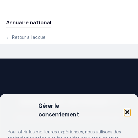
Annuaire national
← Retour à l'accueil
DEMARRER UN PROJET ?
Gérer le
consentement
Décrivez votre besoin, trouvez le bon pro.
Pour offrir les meilleures expériences, nous utilisons des