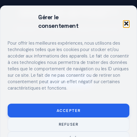
DEMARRER UN PROJET ?
Gérer le
consentement
Décrivez votre besoin, trouvez le bon pro.
Pour offrir les meilleures expériences, nous utilisons des
technologies telles que les cookies pour stocker et/ou
accéder aux informations des appareils. Le fait de consentir
à ces technologies nous permettra de traiter des données
telles que le comportement de navigation ou les ID uniques
sur ce site. Le fait de ne pas consentir ou de retirer son
S'INSCRIRE
consentement peut avoir un effet négatif sur certaines
caractéristiques et fonctions.
ACCEPTER
REFUSER
© 2026 TUTO
MENTIONS LÉGALES
CONTACT
BRICOLAGE
CONFIDENTIALITÉ
COOKIES
À PROPOS