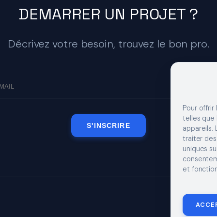
DEMARRER UN PROJET ?
Décrivez votre besoin, trouvez le bon pro.
Pour offrir
telles que
S'INSCRIRE
appareils.
traiter de
uniques sur
consenteme
et fonction
MENTIONS LÉGA
ACCE