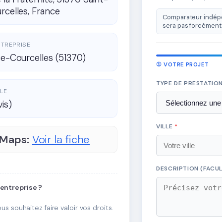
rcelles, France
Comparateur indépe
sera pas forcément 
ENTREPRISE
ce-Courcelles (51370)
① VOTRE PROJET
TYPE DE PRESTATIO
LE
vis)
VILLE
*
 Maps:
Voir la fiche
DESCRIPTION (FACUL
 entreprise ?
ous souhaitez faire valoir vos droits.