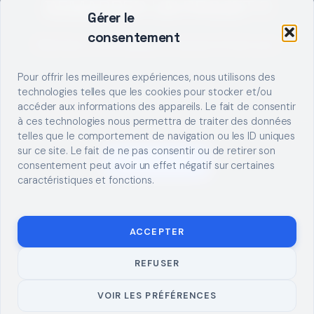
DEMARRER UN PROJET ?
Gérer le
consentement
Décrivez votre besoin, trouvez le bon pro.
Pour offrir les meilleures expériences, nous utilisons des
technologies telles que les cookies pour stocker et/ou
accéder aux informations des appareils. Le fait de consentir
à ces technologies nous permettra de traiter des données
telles que le comportement de navigation ou les ID uniques
sur ce site. Le fait de ne pas consentir ou de retirer son
S'INSCRIRE
consentement peut avoir un effet négatif sur certaines
caractéristiques et fonctions.
ACCEPTER
REFUSER
© 2026 TUTO
MENTIONS LÉGALES
CONTACT
BRICOLAGE
CONFIDENTIALITÉ
COOKIES
À PROPOS
VOIR LES PRÉFÉRENCES