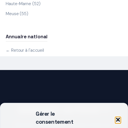
Haute-Marne (52)
Meuse (55)
Annuaire national
← Retour à l'accueil
DEMARRER UN PROJET ?
Gérer le
consentement
Décrivez votre besoin, trouvez le bon pro.