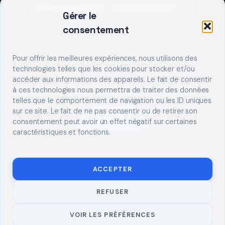
DEMARRER UN PROJET ?
Gérer le
consentement
Décrivez votre besoin, trouvez le bon pro.
Pour offrir les meilleures expériences, nous utilisons des
technologies telles que les cookies pour stocker et/ou
accéder aux informations des appareils. Le fait de consentir
à ces technologies nous permettra de traiter des données
telles que le comportement de navigation ou les ID uniques
sur ce site. Le fait de ne pas consentir ou de retirer son
S'INSCRIRE
consentement peut avoir un effet négatif sur certaines
caractéristiques et fonctions.
ACCEPTER
REFUSER
© 2026 TUTO
MENTIONS LÉGALES
CONTACT
BRICOLAGE
CONFIDENTIALITÉ
COOKIES
À PROPOS
VOIR LES PRÉFÉRENCES