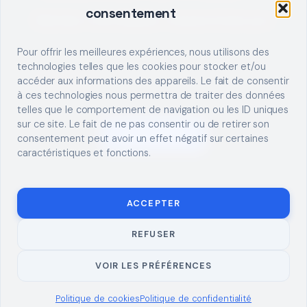
consentement
Décrivez votre besoin, trouvez le bon pro.
Pour offrir les meilleures expériences, nous utilisons des
technologies telles que les cookies pour stocker et/ou
accéder aux informations des appareils. Le fait de consentir
à ces technologies nous permettra de traiter des données
telles que le comportement de navigation ou les ID uniques
sur ce site. Le fait de ne pas consentir ou de retirer son
S'INSCRIRE
consentement peut avoir un effet négatif sur certaines
caractéristiques et fonctions.
ACCEPTER
REFUSER
© 2026 TUTO
MENTIONS LÉGALES
CONTACT
BRICOLAGE
CONFIDENTIALITÉ
COOKIES
À PROPOS
VOIR LES PRÉFÉRENCES
Politique de cookies
Politique de confidentialité