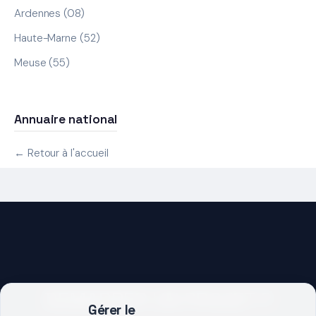
Ardennes (08)
Haute-Marne (52)
Meuse (55)
Annuaire national
← Retour à l'accueil
DEMARRER UN PROJET ?
Gérer le