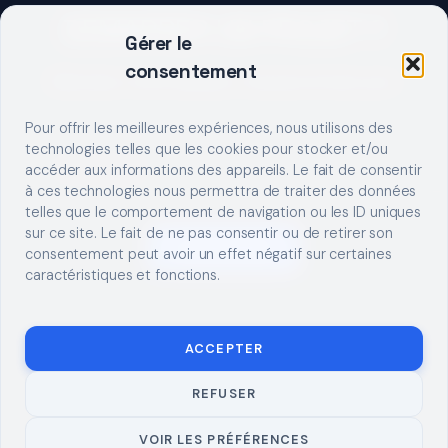
DEMARRER UN PROJET ?
Gérer le
consentement
Décrivez votre besoin, trouvez le bon pro.
Pour offrir les meilleures expériences, nous utilisons des
technologies telles que les cookies pour stocker et/ou
accéder aux informations des appareils. Le fait de consentir
à ces technologies nous permettra de traiter des données
telles que le comportement de navigation ou les ID uniques
sur ce site. Le fait de ne pas consentir ou de retirer son
S'INSCRIRE
consentement peut avoir un effet négatif sur certaines
caractéristiques et fonctions.
ACCEPTER
REFUSER
© 2026 TUTO
MENTIONS LÉGALES
CONTACT
BRICOLAGE
CONFIDENTIALITÉ
COOKIES
À PROPOS
VOIR LES PRÉFÉRENCES