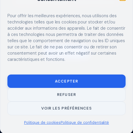
Décrivez votre besoin, trouvez le bon pro.
Pour offrir les meilleures expériences, nous utilisons des
technologies telles que les cookies pour stocker et/ou
accéder aux informations des appareils. Le fait de consentir
à ces technologies nous permettra de traiter des données
telles que le comportement de navigation ou les ID uniques
sur ce site. Le fait de ne pas consentir ou de retirer son
S'INSCRIRE
consentement peut avoir un effet négatif sur certaines
caractéristiques et fonctions.
ACCEPTER
REFUSER
© 2026 TUTO
MENTIONS LÉGALES
CONTACT
BRICOLAGE
CONFIDENTIALITÉ
COOKIES
À PROPOS
VOIR LES PRÉFÉRENCES
Politique de cookies
Politique de confidentialité