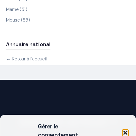
Marne (51)
Meuse (55)
Annuaire national
← Retour à l'accueil
DEMARRER UN PROJET ?
Gérer le
consentement