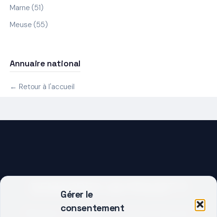
Marne (51)
Meuse (55)
Annuaire national
← Retour à l'accueil
DEMARRER UN PROJET ?
Gérer le
consentement
Décrivez votre besoin, trouvez le bon pro.