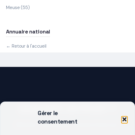
Meuse (55)
Annuaire national
← Retour à l'accueil
DEMARRER UN PROJET ?
Gérer le
consentement
Décrivez votre besoin, trouvez le bon pro.