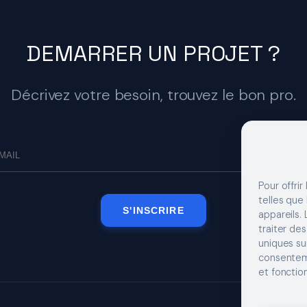
DEMARRER UN PROJET ?
Décrivez votre besoin, trouvez le bon pro.
Pour offrir
telles que
S'INSCRIRE
appareils.
traiter de
uniques sur
consenteme
et fonction