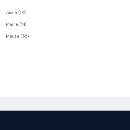
Aisne (02)
Marne (51)
Meuse (55)