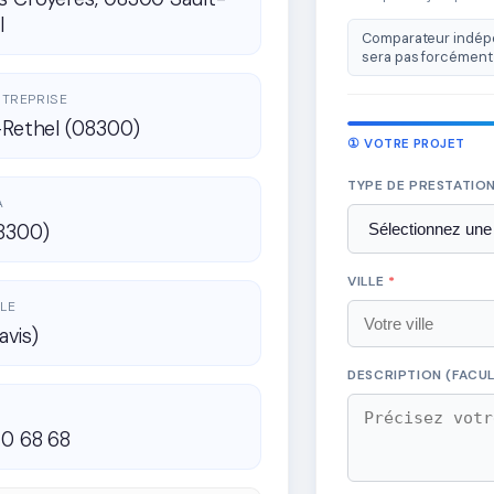
l
Comparateur indépe
sera pas forcément 
ENTREPRISE
-Rethel (08300)
① VOTRE PROJET
TYPE DE PRESTATIO
A
8300)
VILLE
*
LE
avis)
DESCRIPTION (FACUL
70 68 68