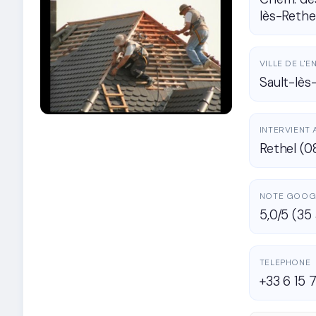
lès-Rethe
VILLE DE L'
Sault-lès
INTERVIENT 
Rethel (0
NOTE GOOG
5,0/5 (35 
TELEPHONE
+33 6 15 