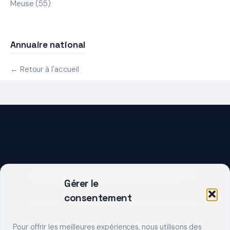
Meuse (55)
Annuaire national
← Retour à l'accueil
DEMARRER UN PROJET ?
Gérer le
consentement
Décrivez votre besoin, trouvez le bon pro.
Pour offrir les meilleures expériences, nous utilisons des