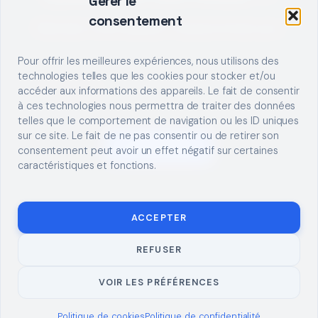
Gérer le
consentement
Décrivez votre besoin, trouvez le bon pro.
Pour offrir les meilleures expériences, nous utilisons des
technologies telles que les cookies pour stocker et/ou
accéder aux informations des appareils. Le fait de consentir
à ces technologies nous permettra de traiter des données
telles que le comportement de navigation ou les ID uniques
sur ce site. Le fait de ne pas consentir ou de retirer son
S'INSCRIRE
consentement peut avoir un effet négatif sur certaines
caractéristiques et fonctions.
ACCEPTER
REFUSER
© 2026 TUTO
MENTIONS LÉGALES
CONTACT
BRICOLAGE
CONFIDENTIALITÉ
COOKIES
À PROPOS
VOIR LES PRÉFÉRENCES
Politique de cookies
Politique de confidentialité