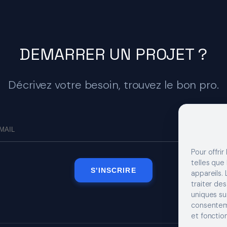
DEMARRER UN PROJET ?
Décrivez votre besoin, trouvez le bon pro.
Pour offrir
telles que
S'INSCRIRE
appareils.
traiter de
uniques sur
consenteme
et fonction