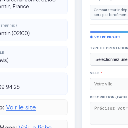
ntin, France
Comparateur indépe
sera pas forcément 
ENTREPRISE
ntin (02100)
① VOTRE PROJET
TYPE DE PRESTATIO
LE
avis)
VILLE
*
09 94 25
DESCRIPTION (FACUL
b:
Voir le site
 Maps:
Voir la fiche