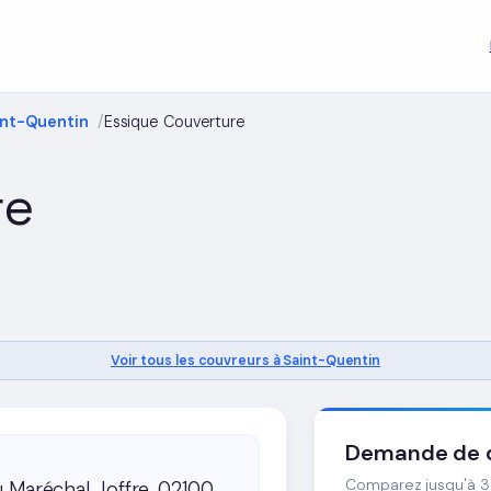
int-Quentin
Essique Couverture
re
Voir tous les couvreurs à Saint-Quentin
Demande de d
Comparez jusqu'à 3 
 Maréchal Joffre, 02100