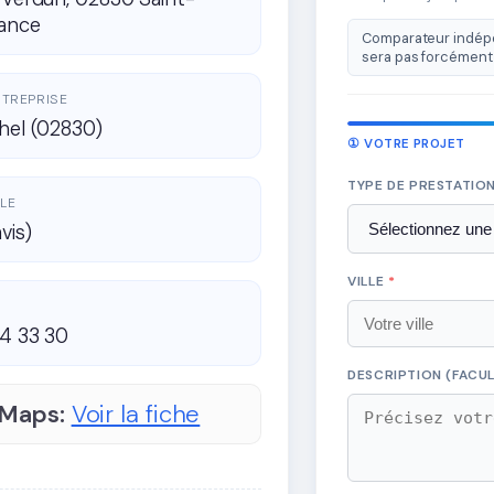
rance
Comparateur indépe
sera pas forcément 
ENTREPRISE
hel (02830)
① VOTRE PROJET
TYPE DE PRESTATIO
LE
avis)
VILLE
*
24 33 30
DESCRIPTION (FACUL
 Maps:
Voir la fiche