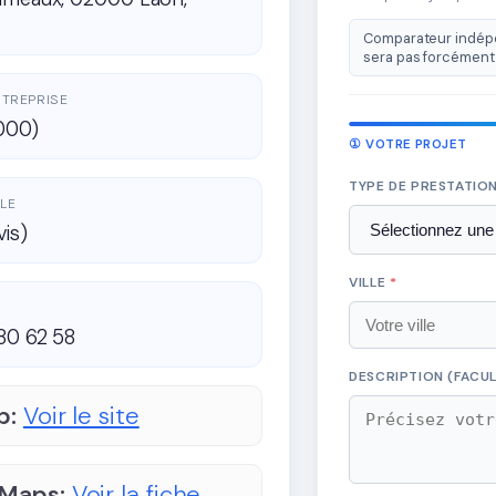
Comparateur indépe
sera pas forcément 
ENTREPRISE
000)
① VOTRE PROJET
TYPE DE PRESTATIO
LE
vis)
VILLE
*
80 62 58
DESCRIPTION (FACUL
b:
Voir le site
 Maps:
Voir la fiche